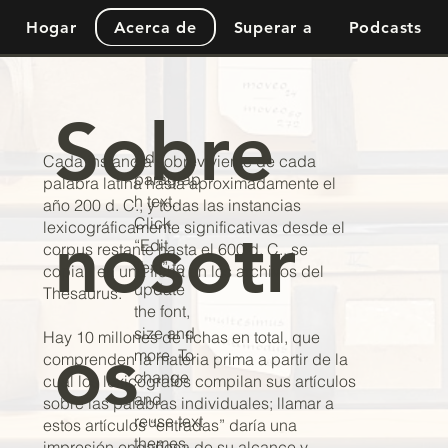
Hogar
Superar a
Podcasts
Acerca de
Sobre
Add
Cada instancia sobreviviente de cada
paragrap
palabra latina hasta aproximadamente el
h text.
año 200 d. C., y todas las instancias
Click
nosotr
lexicográficamente significativas desde el
“Edit
corpus restante hasta el 600 d. C., se
Text” to
copian en una ficha en los archivos del
update
Thesaurus.
the font,
size and
Hay 10 millones de fichas en total, que
os
more. To
comprenden la materia prima a partir de la
change
cual los lexicógrafos compilan sus artículos
and
sobre las palabras individuales; llamar a
reuse text
estos artículos “entradas” daría una
themes,
impresión engañosa de su alcance y