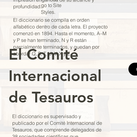
go to Site
profundidad.
Styles.
El diccionario se compila en orden
alfabético dentro de cada letra. El proyecto
comenzó en 1894. Hasta el momento, A–M
y P se han terminado, N y R están
parcialmente terminados, y quedan por
El Comité
abordar Q, S, T, U, V, X y Z.
Internacional
de Tesauros
El diccionario es supervisado y
publicado por el Comité Internacional de
Tesauros, que comprende delegados de
38 sociedades científicas que