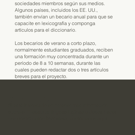
sociedades miembros según sus medios.
Algunos países, incluidos los EE. UU.,
también envían un becario anual para que se
capacite en lexicografía y componga
artículos para el diccionario.
Los becarios de verano a corto plazo,
normalmente estudiantes graduados, reciben
una formación muy concentrada durante un
período de 8 a 10 semanas, durante las
cuales pueden redactar dos o tres artículos
breves para el proyecto.
¿Quieres más
Si está interesado en obtener más información
información?
sobre el Thesaurus linguae Latinae o desea hacer
una contribución financiera, contáctenos aquí: